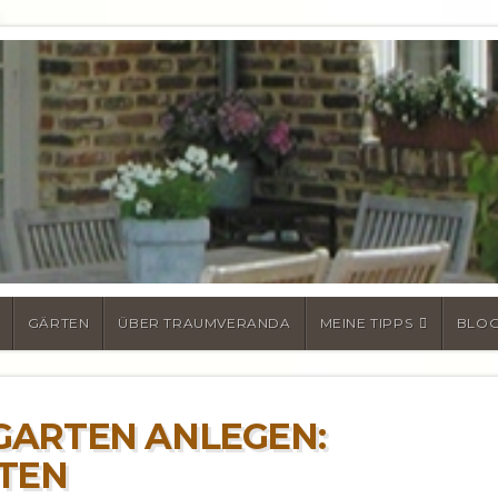
N UND FAKTEN ZU
BERDACHUNGEN 
GÄRTEN
ÜBER TRAUMVERANDA
MEINE TIPPS
BLO
GARTEN ANLEGEN:
TEN