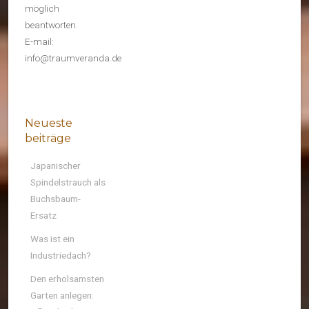
möglich
beantworten.
E-mail:
info@traumveranda.de
Neueste
beiträge
Japanischer
Spindelstrauch als
Buchsbaum-
Ersatz
Was ist ein
Industriedach?
Den erholsamsten
Garten anlegen: