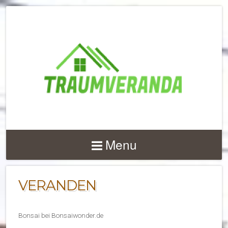
NACHRICHTEN UND 
ZU
Menu
TERRASSENÜBERD
UND VERANDEN
VERANDEN
Bonsai bei Bonsaiwonder.de