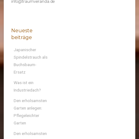
info@traumveranda.de
Neueste
beiträge
Japanischer
Spindelstrauch als
Buchsbaum-
Ersatz
Was ist ein
Industriedach?
Den erholsamsten
Garten anlegen:
Pflegeleichter
Garten
Den erholsamsten