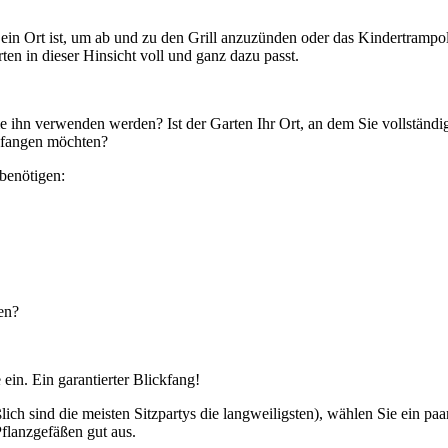
r ein Ort ist, um ab und zu den Grill anzuzünden oder das Kindertramp
rten in dieser Hinsicht voll und ganz dazu passt.
Sie ihn verwenden werden? Ist der Garten Ihr Ort, an dem Sie vollstän
pfangen möchten?
 benötigen:
en?
ein. Ein garantierter Blickfang!
ch sind die meisten Sitzpartys die langweiligsten), wählen Sie ein pa
Pflanzgefäßen gut aus.