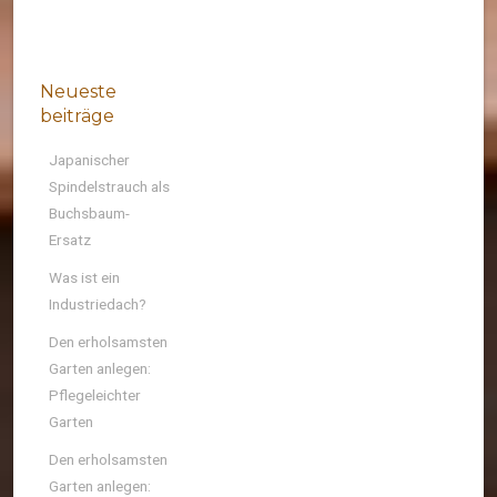
Neueste
beiträge
Japanischer
Spindelstrauch als
Buchsbaum-
Ersatz
Was ist ein
Industriedach?
Den erholsamsten
Garten anlegen:
Pflegeleichter
Garten
Den erholsamsten
Garten anlegen: