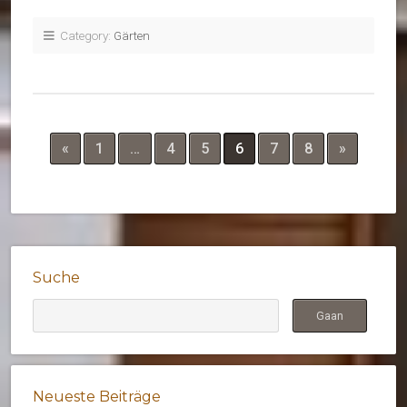
Category:
Gärten
«
1
…
4
5
6
7
8
»
Suche
Neueste Beiträge