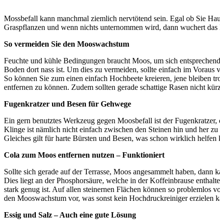
Mossbefall kann manchmal ziemlich nervtötend sein. Egal ob Sie Haus
Graspflanzen und wenn nichts unternommen wird, dann wuchert das Moo
So vermeiden Sie den Mooswachstum
Feuchte und kühle Bedingungen braucht Moos, um sich entsprechend aus
Boden dort nass ist. Um dies zu vermeiden, sollte einfach im Voraus 
So können Sie zum einen einfach Hochbeete kreieren, jene bleiben tr
entfernen zu können. Zudem sollten gerade schattige Rasen nicht kürz
Fugenkratzer und Besen für Gehwege
Ein gern benutztes Werkzeug gegen Moosbefall ist der Fugenkratzer,
Klinge ist nämlich nicht einfach zwischen den Steinen hin und her z
Gleiches gilt für harte Bürsten und Besen, was schon wirklich helfen
Cola zum Moos entfernen nutzen – Funktioniert
Sollte sich gerade auf der Terrasse, Moos angesammelt haben, dann k
Dies liegt an der Phosphorsäure, welche in der Koffeinbrause enthalt
stark genug ist. Auf allen steinernen Flächen können so problemlos 
den Mooswachstum vor, was sonst kein Hochdruckreiniger erzielen ka
Essig und Salz – Auch eine gute Lösung