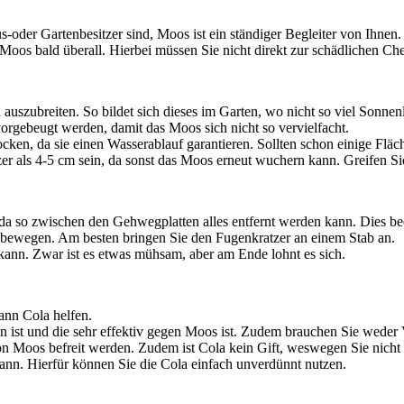
-oder Gartenbesitzer sind, Moos ist ein ständiger Begleiter von Ihnen
s bald überall. Hierbei müssen Sie nicht direkt zur schädlichen Chem
zubreiten. So bildet sich dieses im Garten, wo nicht so viel Sonnenli
vorgebeugt werden, damit das Moos sich nicht so vervielfacht.
ocken, da sie einen Wasserablauf garantieren. Sollten schon einige Fl
er als 4-5 cm sein, da sonst das Moos erneut wuchern kann. Greifen Sie 
 da so zwischen den Gehwegplatten alles entfernt werden kann. Dies b
u bewegen. Am besten bringen Sie den Fugenkratzer an einem Stab an.
 kann. Zwar ist es etwas mühsam, aber am Ende lohnt es sich.
ann Cola helfen.
en ist und die sehr effektiv gegen Moos ist. Zudem brauchen Sie weder 
von Moos befreit werden. Zudem ist Cola kein Gift, weswegen Sie nich
nn. Hierfür können Sie die Cola einfach unverdünnt nutzen.