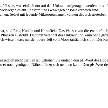
all sein, was einfach nur auf das Unkraut aufgetragen werden muss. D
weswegen es auf Pflastern und Gehwegen absolut verboten sind.
richten. Selbst mit lebende Mikroorganismen können dadurch absterben
hat, sind Reis, Nudeln und Kartoffeln. Das Wasser von diesen, darf dabe
der Pflanzen auswirkt. Dadurch verendet das Unkraut und kann ohne gro
doch wissen, dass nur der obere Teil vom Moos tatsächlich stirbt. Der R
 jedoch nicht der Fall ist. Erhöhen Sie einfach den pH-Wert des Bode
s immer noch genügend Nährstoffe zu sich nehmen kann. Den pH-Wert d