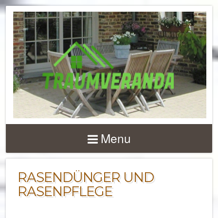
NACHRICHTEN UND 
ZU
Menu
TERRASSENÜBERD
UND VERANDEN
RASENDÜNGER UND
RASENPFLEGE