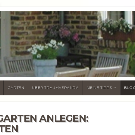
N UND FAKTEN ZU
BERDACHUNGEN 
GÄRTEN
ÜBER TRAUMVERANDA
MEINE TIPPS
BLO
GARTEN ANLEGEN:
TEN